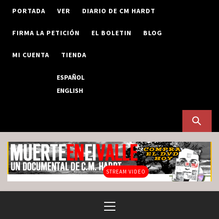
Skip
PORTADA
VER
DIARIO DE CM HARDT
to
content
FIRMA LA PETICIÓN
EL BOLETIN
BLOG
MI CUENTA
TIENDA
ESPAÑOL
ENGLISH
STREAM VIDEO
Primary
Menu