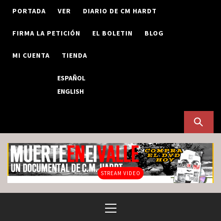
Skip
PORTADA
VER
DIARIO DE CM HARDT
to
content
FIRMA LA PETICIÓN
EL BOLETIN
BLOG
MI CUENTA
TIENDA
ESPAÑOL
ENGLISH
STREAM VIDEO
Primary
Menu