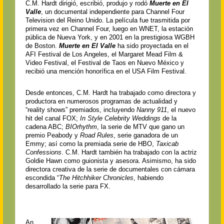
C.M. Hardt dirigió, escribió, produjo y rodó
Muerte en El
Valle
, un documental independiente para Channel Four
Television del Reino Unido. La película fue trasmitida por
primera vez en Channel Four, luego en WNET, la estación
pública de Nueva York, y en 2001 en la prestigiosa WGBH
de Boston.
Muerte en El Valle
ha sido proyectada en el
AFI Festival de Los Angeles, el Margaret Mead Film &
Video Festival, el Festival de Taos en Nuevo México y
recibió una mención honorífica en el USA Film Festival.
Desde entonces, C.M. Hardt ha trabajado como directora y
productora en numerosos programas de actualidad y
“reality shows” premiados, incluyendo
Nanny 911
, el nuevo
hit del canal FOX;
In Style Celebrity Weddings
de la
cadena ABC;
BIOrhythm
, la serie de MTV que gano un
premio Peabody y
Road Rules
, serie ganadora de un
Emmy; así como la premiada serie de HBO,
Taxicab
Confessions
. C.M. Hardt también ha trabajado con la actriz
Goldie Hawn como guionista y asesora. Asimismo, ha sido
directora creativa de la serie de documentales con cámara
escondida “
The Hitchhiker Chronicles
, habiendo
desarrollado la serie para FX.
An